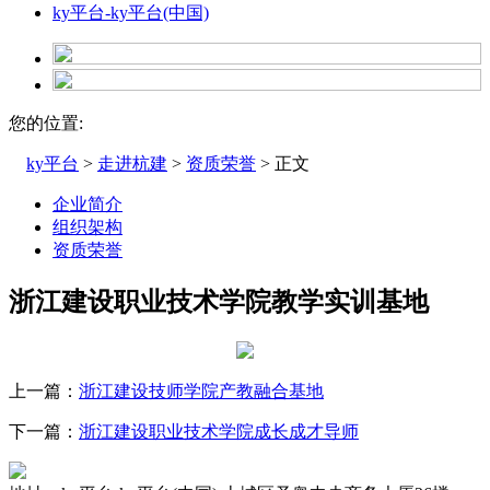
ky平台-ky平台(中国)
您的位置:
ky平台
>
走进杭建
>
资质荣誉
> 正文
企业简介
组织架构
资质荣誉
浙江建设职业技术学院教学实训基地
上一篇：
浙江建设技师学院产教融合基地
下一篇：
浙江建设职业技术学院成长成才导师