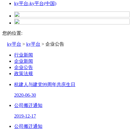
ky平台-ky平台(中国)
您的位置:
ky平台
>
ky平台
> 企业公告
行业新闻
企业新闻
企业公告
政策法规
杭建人与建党99周年共庆生日
2020-06-30
公司搬迁通知
2019-12-17
公司搬迁通知